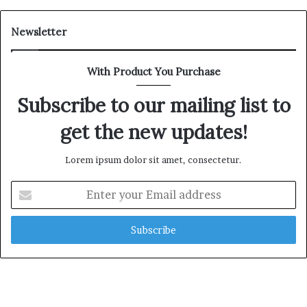
Newsletter
With Product You Purchase
Subscribe to our mailing list to
get the new updates!
Lorem ipsum dolor sit amet, consectetur.
E
n
t
e
r
y
o
u
r