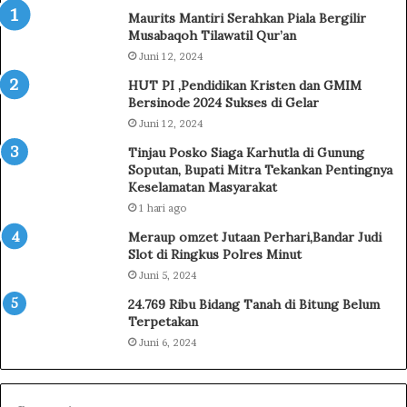
g
e
Maurits Mantiri Serahkan Piala Bergilir
g
l
Musabaqoh Tilawatil Qur’an
u
v
Juni 12, 2024
n
a
g
n
HUT PI ,Pendidikan Kristen dan GMIM
M
u
Bersinode 2024 Sukses di Gelar
i
s
Juni 12, 2024
n
:
Tinjau Posko Siaga Karhutla di Gunung
a
T
Soputan, Bupati Mitra Tekankan Pentingnya
h
I
Keselamatan Masyarakat
a
F
1 hari ago
s
F
a
2
Meraup omzet Jutaan Perhari,Bandar Judi
P
0
Slot di Ringkus Polres Minut
r
2
Juni 5, 2024
o
6
24.769 Ribu Bidang Tanah di Bitung Belum
m
G
Terpetakan
o
e
Juni 6, 2024
s
r
i
a
k
k
a
k