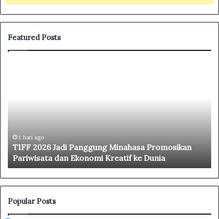
Featured Posts
T
G
I
u
F
b
F
e
2
r
0
n
2
u
6
r
1 hari ago
TIFF 2026 Jadi Panggung Minahasa Promosikan
J
Y
Pariwisata dan Ekonomi Kreatif ke Dunia
a
u
d
l
i
i
P
u
a
s
Popular Posts
n
S