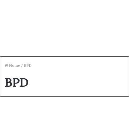
Home
/
BPD
BPD
Daerah
Dewan Komisaris BPD