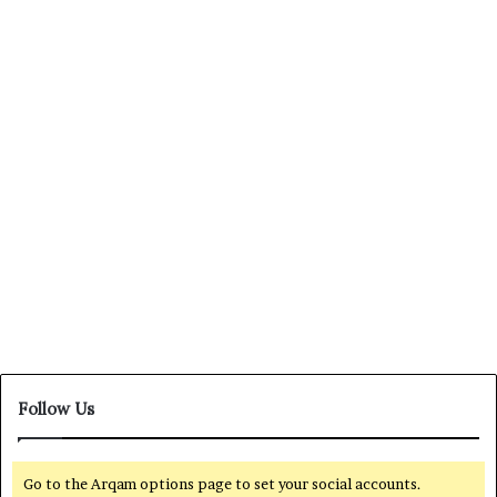
Indonesia Timur Berhimpun di
Manado
Juli 6, 2024
0
592
Follow Us
Go to the Arqam options page to set your social accounts.