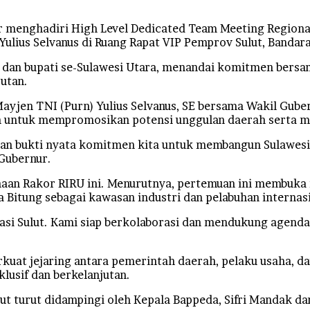
menghadiri High Level Dedicated Team Meeting Regional I
Yulius Selvanus di Ruang Rapat VIP Pemprov Sulut, Bandar
ota dan bupati se-Sulawesi Utara, menandai komitmen ber
utan.
ayjen TNI (Purn) Yulius Selvanus, SE bersama Wakil Gube
ah untuk mempromosikan potensi unggulan daerah serta 
kan bukti nyata komitmen kita untuk membangun Sulawesi
 Gubernur.
an Rakor RIRU ini. Menurutnya, pertemuan ini membuka ru
Bitung sebagai kawasan industri dan pelabuhan internasi
tasi Sulut. Kami siap berkolaborasi dan mendukung agenda
rkuat jejaring antara pemerintah daerah, pelaku usaha,
lusif dan berkelanjutan.
t turut didampingi oleh Kepala Bappeda, Sifri Mandak d