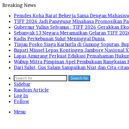
Breaking News
Pemdes Koha Barat Bekerja Sama Dengan Mahasisw
TIFF 2026 Jadi Panggung Minahasa Promosikan Par
Gubernur Yulius Selvanus : TIFF 2026 Gerakkan Ek
Sebanyak 13 Negara Meramaikan Gelaran TIFF 202
Kadis Perkebunan Sulut Meninggal Dunia
Tinjau Posko Siaga Karhutla di Gunung Soputan, B
Bupati Minsel Lepas Kontingen Jambore Nasional X
Lapas Amurang Perkuat Edukasi Pemahaman Huku
Wabup Mitra Pimpinan Apel Pembukaan Rangkaian 
Dari Sulut, Gus Salam Sampaikan Niat dan Cita-ci
Search for
Sidebar
Random Article
Log In
Follow
Menu