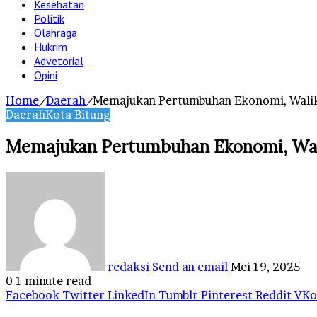
Kesehatan
Politik
Olahraga
Hukrim
Advetorial
Opini
Home
/
Daerah
/
Memajukan Pertumbuhan Ekonomi, Walikot
Daerah
Kota Bitung
Memajukan Pertumbuhan Ekonomi, Walik
redaksi
Send an email
Mei 19, 2025
0
1 minute read
Facebook
Twitter
LinkedIn
Tumblr
Pinterest
Reddit
VKo