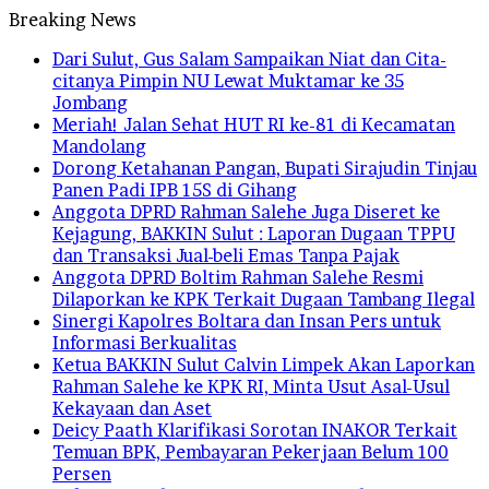
Breaking News
Dari Sulut, Gus Salam Sampaikan Niat dan Cita-
citanya Pimpin NU Lewat Muktamar ke 35
Jombang
Meriah! Jalan Sehat HUT RI ke-81 di Kecamatan
Mandolang
Dorong Ketahanan Pangan, Bupati Sirajudin Tinjau
Panen Padi IPB 15S di Gihang
Anggota DPRD Rahman Salehe Juga Diseret ke
Kejagung, BAKKIN Sulut : Laporan Dugaan TPPU
dan Transaksi Jual-beli Emas Tanpa Pajak
Anggota DPRD Boltim Rahman Salehe Resmi
Dilaporkan ke KPK Terkait Dugaan Tambang Ilegal
Sinergi Kapolres Boltara dan Insan Pers untuk
Informasi Berkualitas
Ketua BAKKIN Sulut Calvin Limpek Akan Laporkan
Rahman Salehe ke KPK RI, Minta Usut Asal-Usul
Kekayaan dan Aset
Deicy Paath Klarifikasi Sorotan INAKOR Terkait
Temuan BPK, Pembayaran Pekerjaan Belum 100
Persen