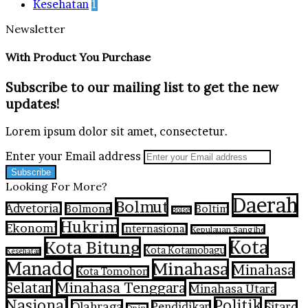
Kesehatan
1
Newsletter
With Product You Purchase
Subscribe to our mailing list to get the new
updates!
Lorem ipsum dolor sit amet, consectetur.
Enter your Email address
Looking For More?
Daerah
Bolmut
Advetorial
Bolmong
Boltim
Bolsel
Hukrim
Ekonomi
Internasional
Kepulauan Sangihe
Kota Bitung
Kota
Kota Kotamobagu
Kesehatan
Manado
Minahasa
Minahasa
Kota Tomohon
Selatan
Minahasa Tenggara
Minahasa Utara
Nasional
Politik
Olahraga
Pendidikan
Sitaro
Opini