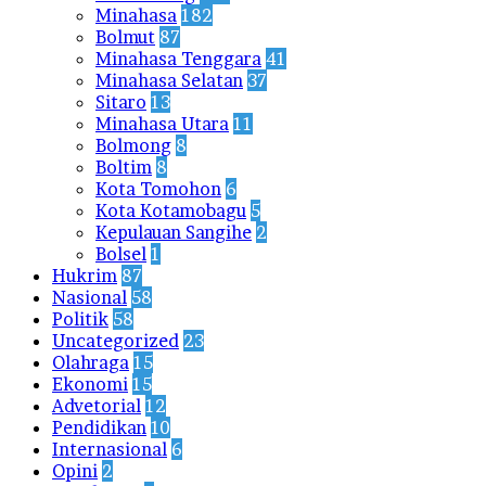
Minahasa
182
Bolmut
87
Minahasa Tenggara
41
Minahasa Selatan
37
Sitaro
13
Minahasa Utara
11
Bolmong
8
Boltim
8
Kota Tomohon
6
Kota Kotamobagu
5
Kepulauan Sangihe
2
Bolsel
1
Hukrim
87
Nasional
58
Politik
58
Uncategorized
23
Olahraga
15
Ekonomi
15
Advetorial
12
Pendidikan
10
Internasional
6
Opini
2