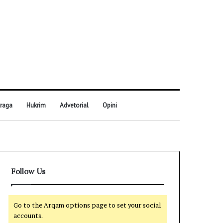
raga
Hukrim
Advetorial
Opini
Follow Us
Go to the Arqam options page to set your social
accounts.