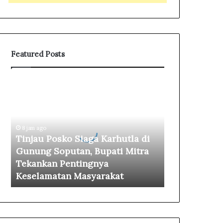
Featured Posts
T
i
n
j
a
8 jam ago
u
Tinjau Posko Siaga Karhutla di
P
Gunung Soputan, Bupati Mitra
o
Tekankan Pentingnya
s
Keselamatan Masyarakat
k
o
S
i
a