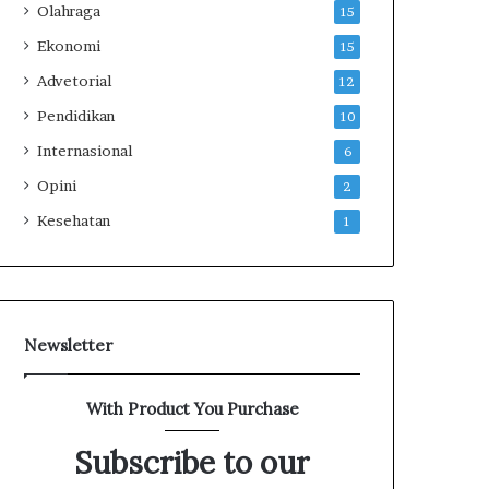
Olahraga
a
15
n
Ekonomi
15
M
Advetorial
a
12
s
Pendidikan
10
y
a
Internasional
6
r
Opini
2
a
k
Kesehatan
1
a
t
Newsletter
With Product You Purchase
Subscribe to our