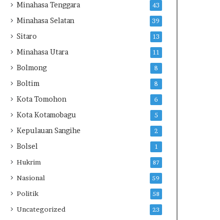
Minahasa Tenggara
43
a
n
Minahasa Selatan
39
P
Sitaro
13
e
n
Minahasa Utara
11
t
Bolmong
8
i
n
Boltim
8
g
Kota Tomohon
6
n
y
Kota Kotamobagu
5
a
Kepulauan Sangihe
2
K
e
Bolsel
1
s
Hukrim
87
e
l
Nasional
59
a
Politik
58
m
a
Uncategorized
23
t