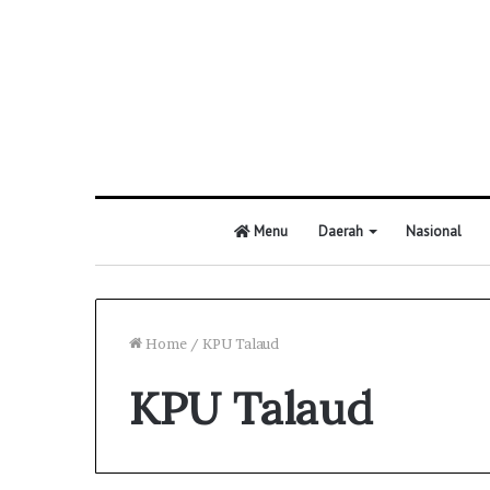
Menu
Daerah
Nasional
Home
/
KPU Talaud
KPU Talaud