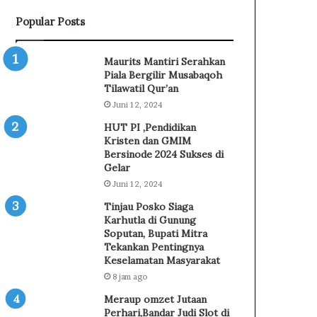
g
Popular Posts
a
K
a
Maurits Mantiri Serahkan
r
Piala Bergilir Musabaqoh
h
Tilawatil Qur’an
u
Juni 12, 2024
t
HUT PI ,Pendidikan
l
Kristen dan GMIM
a
Bersinode 2024 Sukses di
d
Gelar
i
Juni 12, 2024
G
u
Tinjau Posko Siaga
n
Karhutla di Gunung
u
Soputan, Bupati Mitra
n
Tekankan Pentingnya
Keselamatan Masyarakat
g
S
8 jam ago
o
Meraup omzet Jutaan
p
Perhari,Bandar Judi Slot di