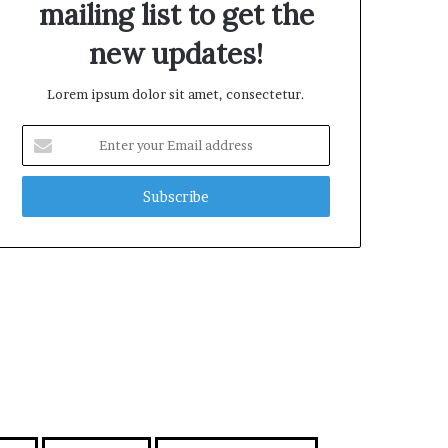
mailing list to get the
new updates!
Lorem ipsum dolor sit amet, consectetur.
E
n
t
e
r
y
o
u
r
E
m
a
i
l
a