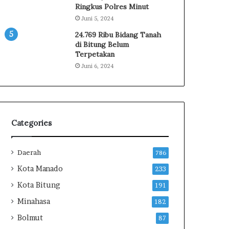
u
Ringkus Polres Minut
t
Juni 5, 2024
a
24.769 Ribu Bidang Tanah
n
di Bitung Belum
,
Terpetakan
B
Juni 6, 2024
u
p
a
t
i
M
Categories
i
t
Daerah
r
786
a
Kota Manado
233
T
Kota Bitung
e
191
k
Minahasa
182
a
n
Bolmut
87
k