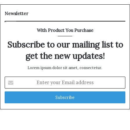
Newsletter
With Product You Purchase
Subscribe to our mailing list to
get the new updates!
Lorem ipsum dolor sit amet, consectetur.
E
n
t
e
r
y
o
u
r