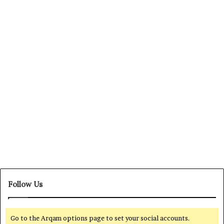
Tersangka DPRD Kasus
Dugaan Suap
Juli 10, 2024
0
582
Follow Us
Go to the Arqam options page to set your social accounts.