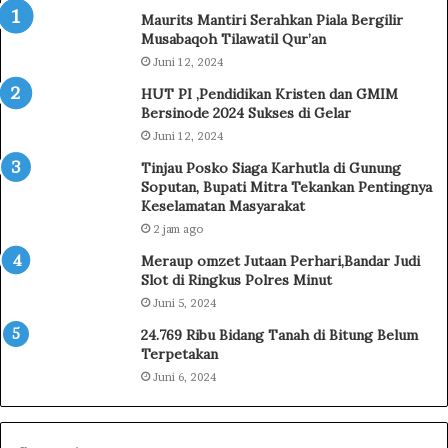
a
k
Maurits Mantiri Serahkan Piala Bergilir
s
u
Musabaqoh Tilawatil Qur’an
K
a
Juni 12, 2024
o
t
n
E
HUT PI ,Pendidikan Kristen dan GMIM
t
d
Bersinode 2024 Sukses di Gelar
i
u
Juni 12, 2024
n
k
Tinjau Posko Siaga Karhutla di Gunung
g
a
Soputan, Bupati Mitra Tekankan Pentingnya
e
s
Keselamatan Masyarakat
n
i
2 jam ago
J
P
a
e
Meraup omzet Jutaan Perhari,Bandar Judi
m
m
Slot di Ringkus Polres Minut
b
a
Juni 5, 2024
o
h
24.769 Ribu Bidang Tanah di Bitung Belum
r
a
Terpetakan
e
m
Juni 6, 2024
N
a
a
n
s
H
i
u