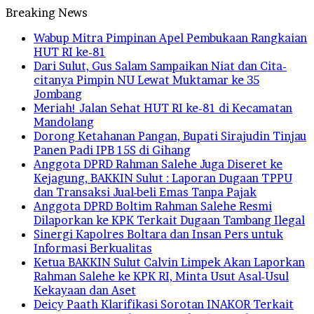
Breaking News
Wabup Mitra Pimpinan Apel Pembukaan Rangkaian
HUT RI ke-81
Dari Sulut, Gus Salam Sampaikan Niat dan Cita-
citanya Pimpin NU Lewat Muktamar ke 35
Jombang
Meriah! Jalan Sehat HUT RI ke-81 di Kecamatan
Mandolang
Dorong Ketahanan Pangan, Bupati Sirajudin Tinjau
Panen Padi IPB 15S di Gihang
Anggota DPRD Rahman Salehe Juga Diseret ke
Kejagung, BAKKIN Sulut : Laporan Dugaan TPPU
dan Transaksi Jual-beli Emas Tanpa Pajak
Anggota DPRD Boltim Rahman Salehe Resmi
Dilaporkan ke KPK Terkait Dugaan Tambang Ilegal
Sinergi Kapolres Boltara dan Insan Pers untuk
Informasi Berkualitas
Ketua BAKKIN Sulut Calvin Limpek Akan Laporkan
Rahman Salehe ke KPK RI, Minta Usut Asal-Usul
Kekayaan dan Aset
Deicy Paath Klarifikasi Sorotan INAKOR Terkait