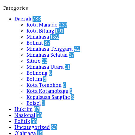
Categories
Daerah
783
Kota Manado
233
Kota Bitung
191
Minahasa
182
Bolmut
87
Minahasa Tenggara
42
Minahasa Selatan
37
Sitaro
13
Minahasa Utara
11
Bolmong
8
Boltim
8
Kota Tomohon
6
Kota Kotamobagu
5
Kepulauan Sangihe
2
Bolsel
1
Hukrim
87
Nasional
58
Politik
58
Uncategorized
23
Olahraga
15