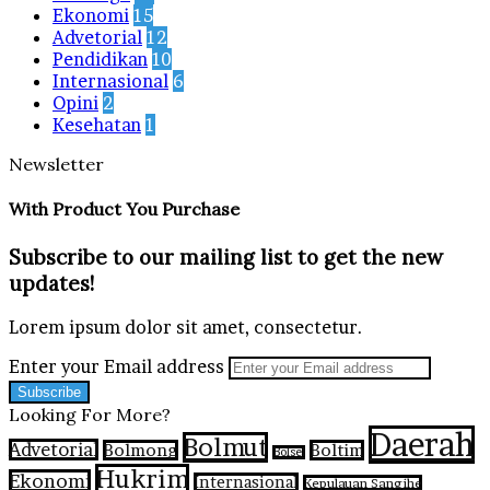
Ekonomi
15
Advetorial
12
Pendidikan
10
Internasional
6
Opini
2
Kesehatan
1
Newsletter
With Product You Purchase
Subscribe to our mailing list to get the new
updates!
Lorem ipsum dolor sit amet, consectetur.
Enter your Email address
Looking For More?
Daerah
Bolmut
Advetorial
Bolmong
Boltim
Bolsel
Hukrim
Ekonomi
Internasional
Kepulauan Sangihe