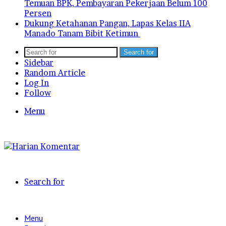
Temuan BPK, Pembayaran Pekerjaan Belum 100
Persen
Dukung Ketahanan Pangan, Lapas Kelas IIA
Manado Tanam Bibit Ketimun
Search for
Sidebar
Random Article
Log In
Follow
Menu
Search for
Menu