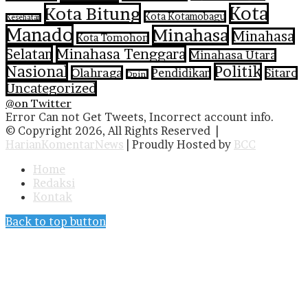
Kota Bitung
Kota
Kota Kotamobagu
Kesehatan
Manado
Minahasa
Minahasa
Kota Tomohon
Selatan
Minahasa Tenggara
Minahasa Utara
Nasional
Politik
Olahraga
Pendidikan
Sitaro
Opini
Uncategorized
@on Twitter
Error Can not Get Tweets, Incorrect account info.
© Copyright 2026, All Rights Reserved |
HarianKomentarNews
| Proudly Hosted by
BCC
Home
Redaksi
Kontak
Back to top button